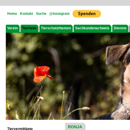
Home
Kontakt
Suche
@instagram
Verein
Tierheim
Tierschutzthemen
Sachkundenachweis
Dienste
RONJA
Tiervermittlung