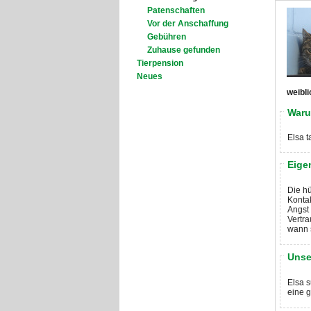
Patenschaften
Vor der Anschaffung
Gebühren
Zuhause gefunden
Tierpension
Neues
weibli
Waru
Elsa t
Eige
Die h
Kontak
Angst 
Vertra
wann s
Unse
Elsa s
eine g