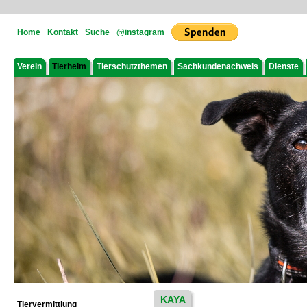
Home
Kontakt
Suche
@instagram
Verein
Tierheim
Tierschutzthemen
Sachkundenachweis
Dienste
KAYA
Tiervermittlung