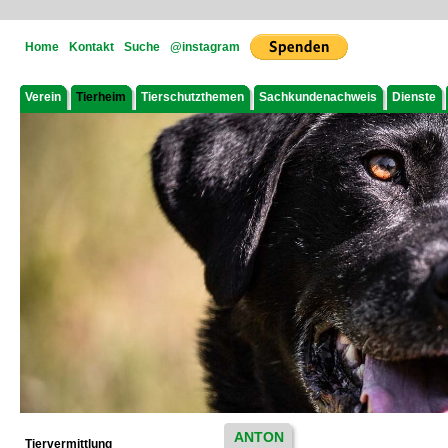
Home
Kontakt
Suche
@instagram
Verein
Tierheim
Tierschutzthemen
Sachkundenachweis
Dienste
ANTON
Tiervermittlung