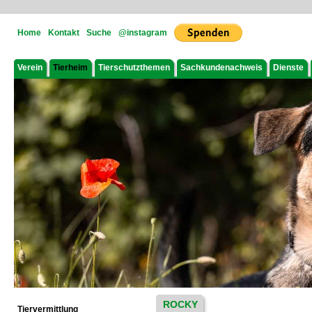
Home
Kontakt
Suche
@instagram
Verein
Tierheim
Tierschutzthemen
Sachkundenachweis
Dienste
ROCKY
Tiervermittlung