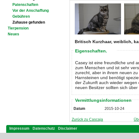
Patenschaften
Vor der Anschaffung
Gebühren
Zuhause gefunden
Tierpension
Neues
Britisch Kurzhaar, weiblich, ka
Eigenschaften.
Casey ist eine freundliche und 
zum Menschen und ist sehr vers
zurecht, aber in ihrem neuen zu 
Harnsteinen und benötigt speziel
der Zukunft auch wieder wegen 
neuen Besitzer sollten sich über
Vermittlungsinformationen
Datum
2015-10-24
Zurück zu Cascaja
Üb
Impressum
Datenschutz
Disclaimer