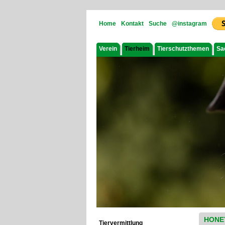
Home
Kontakt
Suche
@instagram
Verein
Tierheim
Tierschutzthemen
Sa
HONE
Tiervermittlung