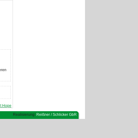
eren
it Hope
Realisierung:
Reißner / Schlicker GbR