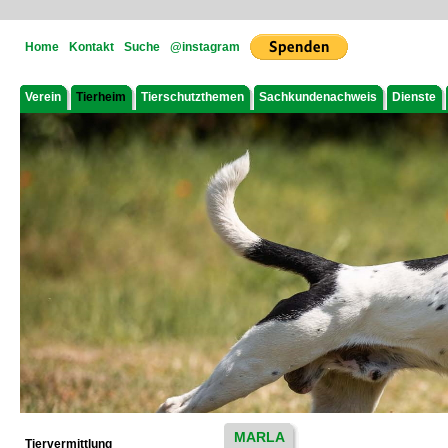
Home
Kontakt
Suche
@instagram
Verein
Tierheim
Tierschutzthemen
Sachkundenachweis
Dienste
MARLA
Tiervermittlung