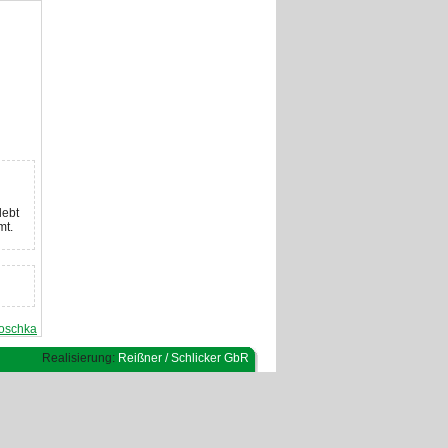
lebt
mt.
Koschka
Realisierung:
Reißner / Schlicker GbR