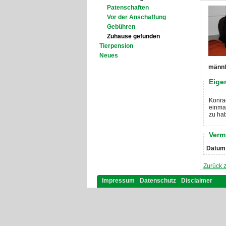
Patenschaften
Vor der Anschaffung
Gebühren
Zuhause gefunden
Tierpension
Neues
männli
Eige
Konrad
einmal
zu ha
Verm
Datum
Zurück 
Impressum
Datenschutz
Disclaimer