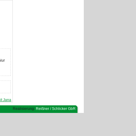
Nur
it Jana
Realisierung:
Reißner / Schlicker GbR