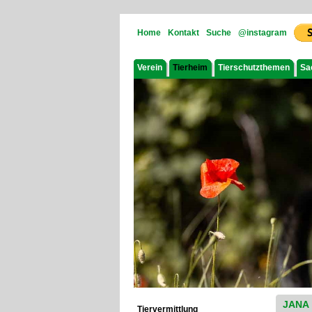
Home
Kontakt
Suche
@instagram
Verein
Tierheim
Tierschutzthemen
Sa
JANA
Tiervermittlung