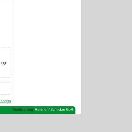
kung.
 Knogga
Realisierung:
Reißner / Schlicker GbR