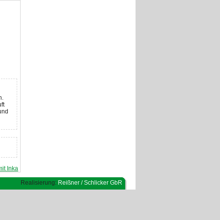
h.
ft
und
it Inka
Realisierung:
Reißner / Schlicker GbR