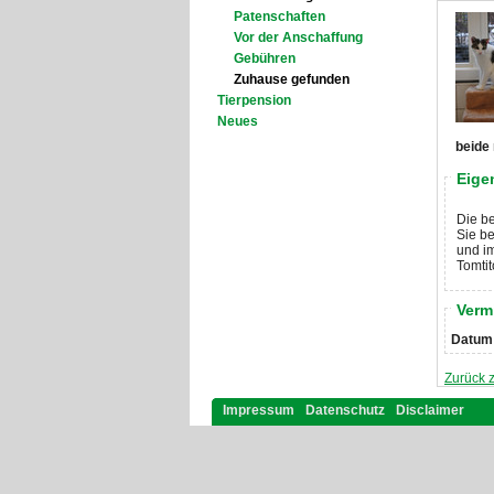
Patenschaften
Vor der Anschaffung
Gebühren
Zuhause gefunden
Tierpension
Neues
beide 
Eige
Die be
Sie be
und i
Tomti
Verm
Datum
Zurück 
Impressum
Datenschutz
Disclaimer