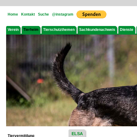
Home
Kontakt
Suche
@instagram
Verein
Tierheim
Tierschutzthemen
Sachkundenachweis
Dienste
ELSA
Tiervermittlung