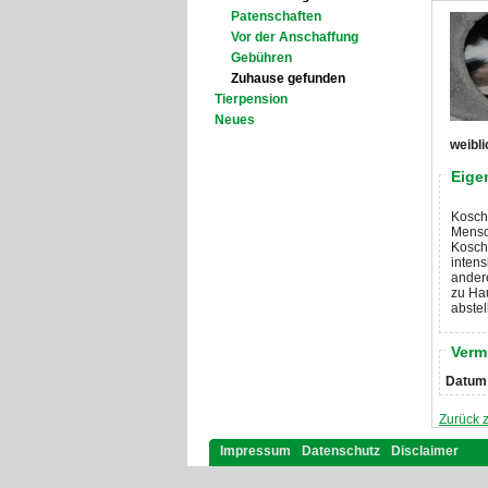
Patenschaften
Vor der Anschaffung
Gebühren
Zuhause gefunden
Tierpension
Neues
weibli
Eige
Koschk
Mensch
Koschk
intens
andere
zu Hau
abstel
Verm
Datum
Zurück 
Impressum
Datenschutz
Disclaimer