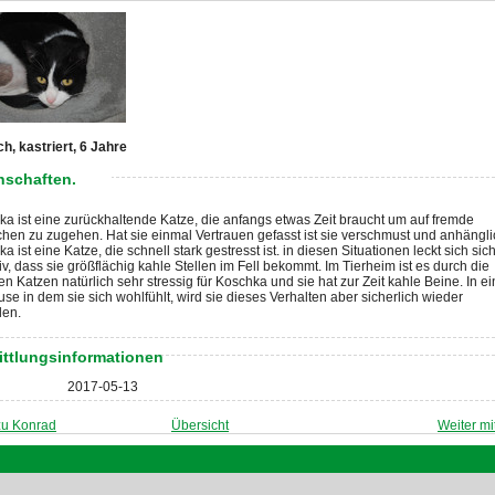
ch, kastriert, 6 Jahre
nschaften.
a ist eine zurückhaltende Katze, die anfangs etwas Zeit braucht um auf fremde
en zu zugehen. Hat sie einmal Vertrauen gefasst ist sie verschmust und anhängli
a ist eine Katze, die schnell stark gestresst ist. in diesen Situationen leckt sich sic
iv, dass sie größflächig kahle Stellen im Fell bekommt. Im Tierheim ist es durch die
n Katzen natürlich sehr stressig für Koschka und sie hat zur Zeit kahle Beine. In e
se in dem sie sich wohlfühlt, wird sie dieses Verhalten aber sicherlich wieder
len.
ittlungsinformationen
2017-05-13
zu Konrad
Übersicht
Weiter mi