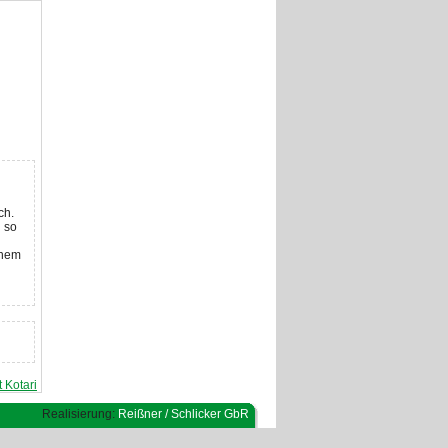
ch.
h so
inem
t Kotari
Realisierung:
Reißner / Schlicker GbR