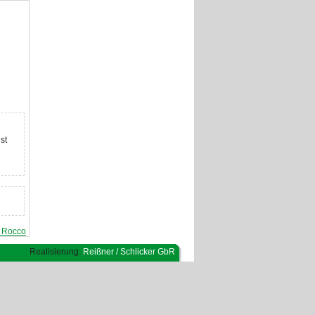
st
t Rocco
Realisierung:
Reißner / Schlicker GbR