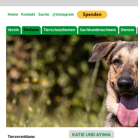
Home
Kontakt
Suche
@instagram
Verein
Tierheim
Tierschutzthemen
Sachkundenachweis
Dienste
KATIE UND AYSHA
Tiervermittlung