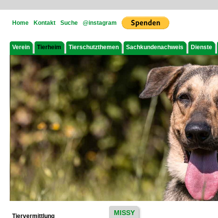
Home
Kontakt
Suche
@instagram
Verein
Tierheim
Tierschutzthemen
Sachkundenachweis
Dienste
MISSY
Tiervermittlung