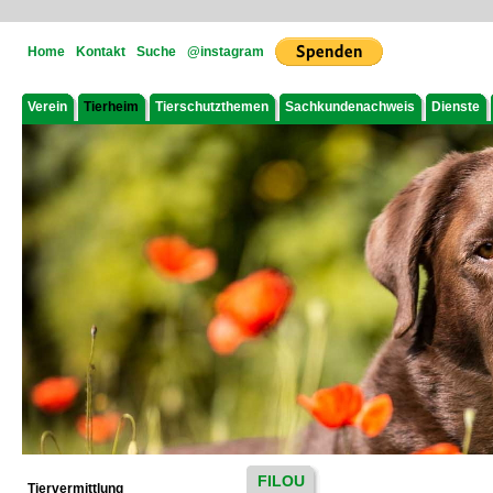
Home
Kontakt
Suche
@instagram
Verein
Tierheim
Tierschutzthemen
Sachkundenachweis
Dienste
FILOU
Tiervermittlung