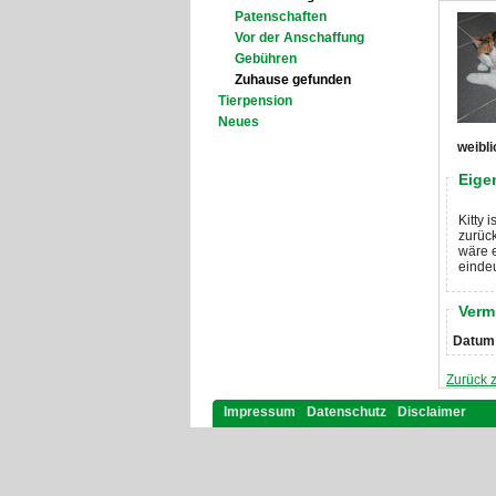
Patenschaften
Vor der Anschaffung
Gebühren
Zuhause gefunden
Tierpension
Neues
weibli
Eige
Kitty 
zurück
wäre e
eindeu
Verm
Datum
Zurück z
Impressum
Datenschutz
Disclaimer