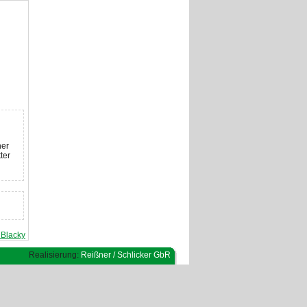
her
ter
 Blacky
Realisierung:
Reißner / Schlicker GbR