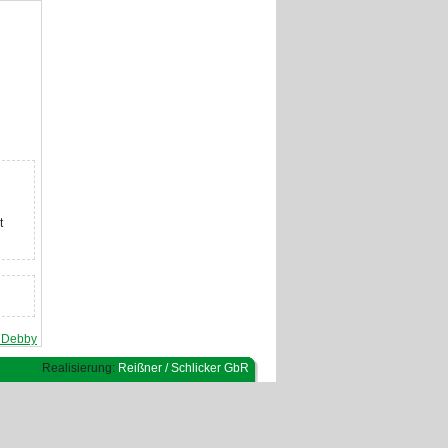
t
t Debby
Realisierung:
Reißner / Schlicker GbR