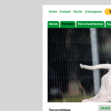
Home
Kontakt
Suche
@instagram
Verein
Tierheim
Tierschutzthemen
Sa
DUKE
Tiervermittlung