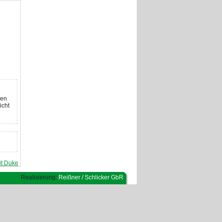
uen
icht
it Duke
Realisierung:
Reißner / Schlicker GbR