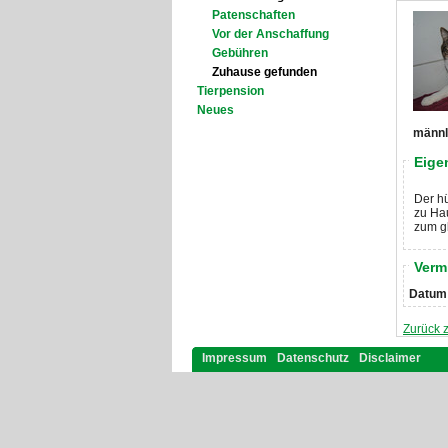
Patenschaften
Vor der Anschaffung
Gebühren
Zuhause gefunden
Tierpension
Neues
männli
Eige
Der hü
zu Hau
zum gl
Verm
Datum
Zurück z
Impressum
Datenschutz
Disclaimer