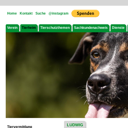
Home
Kontakt
Suche
@instagram
Verein
Tierheim
Tierschutzthemen
Sachkundenachweis
Dienste
LUDWIG
Tiervermittlung