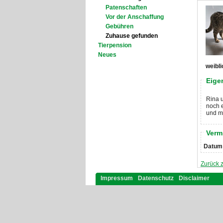
Patenschaften
Vor der Anschaffung
Gebühren
Zuhause gefunden
Tierpension
Neues
weibli
Eige
Rina u
noch e
und mö
Verm
Datum
Zurück z
Impressum
Datenschutz
Disclaimer