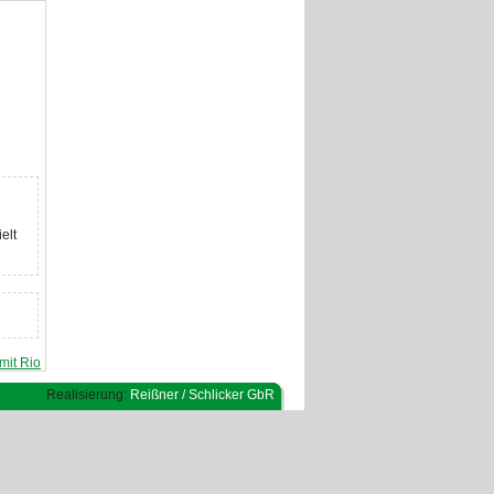
elt
mit Rio
Realisierung:
Reißner / Schlicker GbR