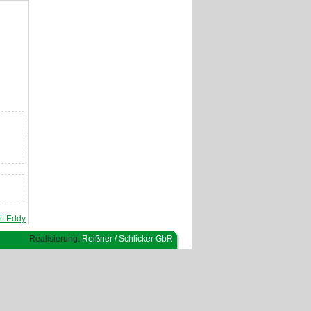
it Eddy
Realisierung:
Reißner / Schlicker GbR