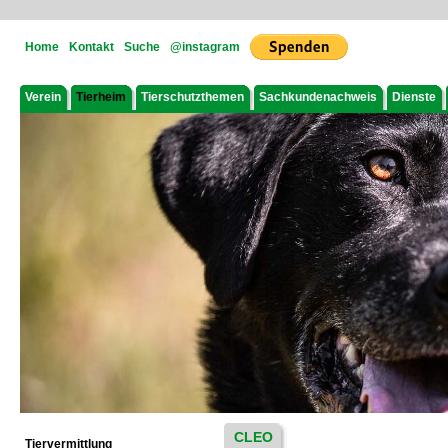
Home
Kontakt
Suche
@instagram
Verein
Tierheim
Tierschutzthemen
Sachkundenachweis
Dienste
CLEO
Tiervermittlung