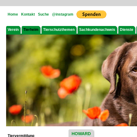
Home
Kontakt
Suche
@instagram
Verein
Tierheim
Tierschutzthemen
Sachkundenachweis
Dienste
HOWARD
Tiervermittlung