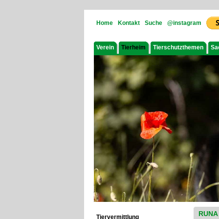
Home
Kontakt
Suche
@instagram
Verein
Tierheim
Tierschutzthemen
Sa
RUNA
Tiervermittlung