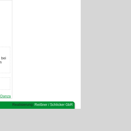
 bei
en
d Danza
Realisierung:
Reißner / Schlicker GbR