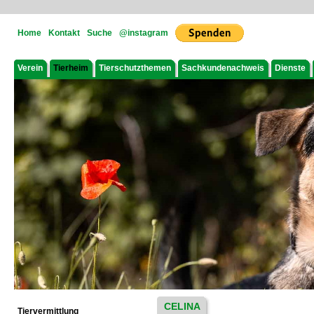
Home
Kontakt
Suche
@instagram
Verein
Tierheim
Tierschutzthemen
Sachkundenachweis
Dienste
CELINA
Tiervermittlung