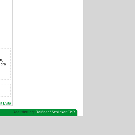
n,
ndra
it Evita
Realisierung:
Reißner / Schlicker GbR