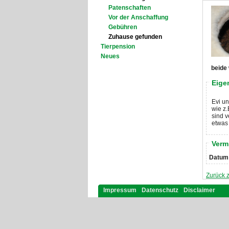
Patenschaften
Vor der Anschaffung
Gebühren
Zuhause gefunden
Tierpension
Neues
beide 
Eige
Evi u
wie z.
sind 
etwas 
Verm
Datum
Zurück 
Impressum
Datenschutz
Disclaimer