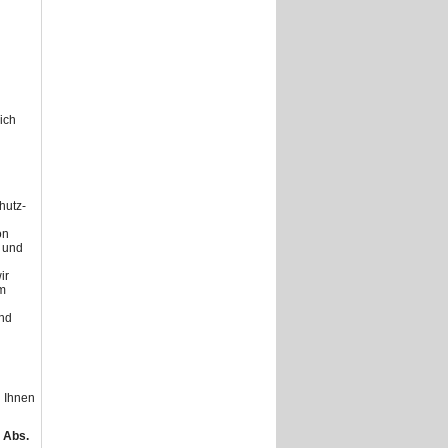
ich
hutz-
on
g und
ir
Im
und
n Ihnen
 Abs.