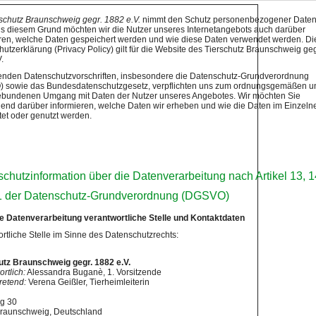
schutz Braunschweig gegr. 1882 e.V.
nimmt den Schutz personenbezogener Daten
us diesem Grund möchten wir die Nutzer unseres Internetangebots auch darüber
eren, welche Daten gespeichert werden und wie diese Daten verwendet werden. Di
utzerklärung (Privacy Policy) gilt für die Website des Tierschutz Braunschweig geg
.
tenden Datenschutzvorschriften, insbesondere die Datenschutz-Grundverordnung
 sowie das Bundesdatenschutzgesetz, verpflichten uns zum ordnungsgemäßen u
bundenen Umgang mit Daten der Nutzer unseres Angebotes. Wir möchten Sie
end darüber informieren, welche Daten wir erheben und wie die Daten im Einzeln
tet oder genutzt werden.
chutzinformation über die Datenverarbeitung nach Artikel 13, 1
1 der Datenschutz-Grundverordnung (DGSVO)
die Datenverarbeitung verantwortliche Stelle und Kontaktdaten
rtliche Stelle im Sinne des Datenschutzrechts:
utz Braunschweig gegr. 1882 e.V.
rtlich:
Alessandra Buganè, 1. Vorsitzende
tretend:
Verena Geißler, Tierheimleiterin
g 30
raunschweig, Deutschland