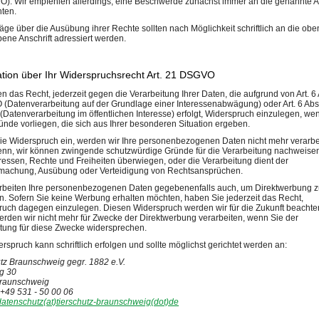
). Wir empfehlen allerdings, eine Beschwerde zunächst immer an die genannte An
hten.
räge über die Ausübung ihrer Rechte sollten nach Möglichkeit schriftlich an die obe
ne Anschrift adressiert werden.
ation über Ihr Widerspruchsrecht Art. 21 DSGVO
n das Recht, jederzeit gegen die Verarbeitung Ihrer Daten, die aufgrund von Art. 6 
(Datenverarbeitung auf der Grundlage einer Interessenabwägung) oder Art. 6 Abs
atenverarbeitung im öffentlichen Interesse) erfolgt, Widerspruch einzulegen, we
ünde vorliegen, die sich aus Ihrer besonderen Situation ergeben.
ie Widerspruch ein, werden wir Ihre personenbezogenen Daten nicht mehr verarbe
enn, wir können zwingende schutzwürdige Gründe für die Verarbeitung nachweisen
eressen, Rechte und Freiheiten überwiegen, oder die Verarbeitung dient der
machung, Ausübung oder Verteidigung von Rechtsansprüchen.
arbeiten Ihre personenbezogenen Daten gegebenenfalls auch, um Direktwerbung 
n. Sofern Sie keine Werbung erhalten möchten, haben Sie jederzeit das Recht,
uch dagegen einzulegen. Diesen Widerspruch werden wir für die Zukunft beachte
rden wir nicht mehr für Zwecke der Direktwerbung verarbeiten, wenn Sie der
tung für diese Zwecke widersprechen.
rspruch kann schriftlich erfolgen und sollte möglichst gerichtet werden an:
tz Braunschweig gegr. 1882 e.V.
g 30
raunschweig
 +49 531 - 50 00 06
datenschutz(at)tierschutz-braunschweig(dot)de