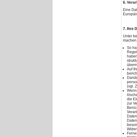
6. Verar
Eine Dat
Europäis
7. Ihre
Unter b
machen
So ha
Regel
haben
struk
übermi
Auf I
berich
Darübe
perso
(vgl. Z
Wenn 
lösch
die E
zur V
Berüc
Verar
Daten
Daten
beson
Wider
Ferne