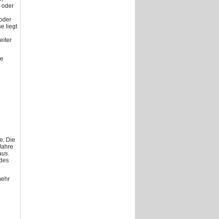
 oder
 oder
e liegt
eiter
re
e. Die
Jahre
aus.
 des
mehr