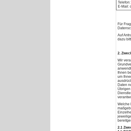
Telefon:
E-Mail:
Für Fra
Datensch
Auf Antr
dazu bit
2. Zwec
Wir ver
Grundve
anwendba
Ihnen be
um Ihne
ausdrück
Daten nu
Übrigen
Dienstle
verantw
Welche D
maßgebli
Einzelh
jeweilig
bereitge
2.1 Zwe