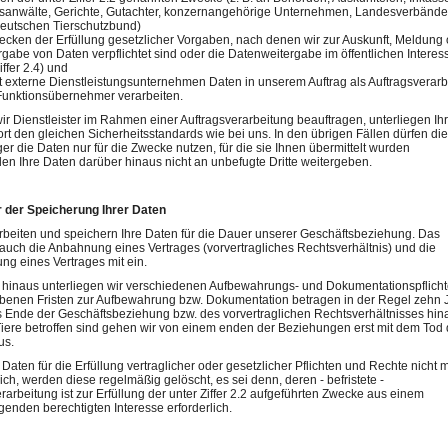
sanwälte, Gerichte, Gutachter, konzernangehörige Unternehmen, Landesverbände
eutschen Tierschutzbund)
ecken der Erfüllung gesetzlicher Vorgaben, nach denen wir zur Auskunft, Meldung
gabe von Daten verpflichtet sind oder die Datenweitergabe im öffentlichen Interess
Ziffer 2.4) und
t externe Dienstleistungsunternehmen Daten in unserem Auftrag als Auftragsverarb
Funktionsübernehmer verarbeiten.
ir Dienstleister im Rahmen einer Auftragsverarbeitung beauftragen, unterliegen Ih
rt den gleichen Sicherheitsstandards wie bei uns. In den übrigen Fällen dürfen die
r die Daten nur für die Zwecke nutzen, für die sie Ihnen übermittelt wurden
en Ihre Daten darüber hinaus nicht an unbefugte Dritte weitergeben.
r der Speicherung Ihrer Daten
rbeiten und speichern Ihre Daten für die Dauer unserer Geschäftsbeziehung. Das
 auch die Anbahnung eines Vertrages (vorvertragliches Rechtsverhältnis) und die
ng eines Vertrages mit ein.
 hinaus unterliegen wir verschiedenen Aufbewahrungs- und Dokumentationspflicht
benen Fristen zur Aufbewahrung bzw. Dokumentation betragen in der Regel zehn 
 Ende der Geschäftsbeziehung bzw. des vorvertraglichen Rechtsverhältnisses hin
iere betroffen sind gehen wir von einem enden der Beziehungen erst mit dem Tod
us.
 Daten für die Erfüllung vertraglicher oder gesetzlicher Pflichten und Rechte nicht 
lich, werden diese regelmäßig gelöscht, es sei denn, deren - befristete -
rarbeitung ist zur Erfüllung der unter Ziffer 2.2 aufgeführten Zwecke aus einem
enden berechtigten Interesse erforderlich.