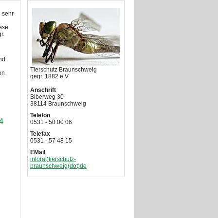
 sehr
ese
r.
nd
Tierschutz Braunschweig
en
gegr. 1882 e.V.
Anschrift
Biberweg 30
38114 Braunschweig
Telefon
4
0531 - 50 00 06
Telefax
0531 - 57 48 15
EMail
info(at)tierschutz-
braunschweig(dot)de