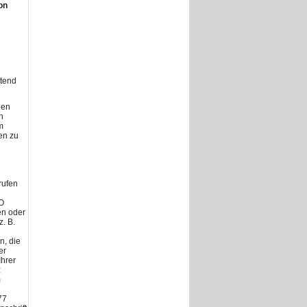
on
ltend
den
h
m
en zu
rufen
VO
en oder
. B.
n, die
er
Ihrer
z
m
77