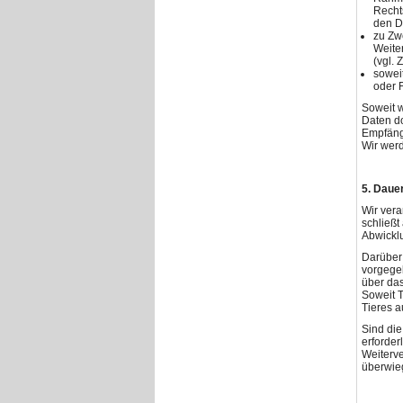
Recht
den D
zu Zw
Weiter
(vgl. 
sowei
oder 
Soweit w
Daten do
Empfänge
Wir werd
5. Daue
Wir vera
schließt
Abwicklu
Darüber
vorgege
über das
Soweit T
Tieres a
Sind die
erforder
Weiterve
überwieg