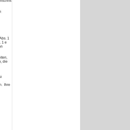
schrift
n
Abs. 1
. 1 e
nn
iten,
, die
zu
n. Ihre