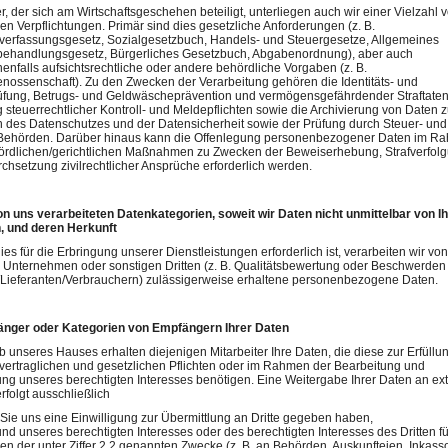
r, der sich am Wirtschaftsgeschehen beteiligt, unterliegen auch wir einer Vielzahl 
hen Verpflichtungen. Primär sind dies gesetzliche Anforderungen (z. B.
sverfassungsgesetz, Sozialgesetzbuch, Handels- und Steuergesetze, Allgemeines
behandlungsgesetz, Bürgerliches Gesetzbuch, Abgabenordnung), aber auch
nfalls aufsichtsrechtliche oder andere behördliche Vorgaben (z. B.
nossenschaft). Zu den Zwecken der Verarbeitung gehören die Identitäts- und
rüfung, Betrugs- und Geldwäscheprävention und vermögensgefährdender Straftaten
g steuerrechtlicher Kontroll- und Meldepflichten sowie die Archivierung von Daten 
 des Datenschutzes und der Datensicherheit sowie der Prüfung durch Steuer- und
Behörden. Darüber hinaus kann die Offenlegung personenbezogener Daten im R
ördlichen/gerichtlichen Maßnahmen zu Zwecken der Beweiserhebung, Strafverfol
chsetzung zivilrechtlicher Ansprüche erforderlich werden.
on uns verarbeiteten Datenkategorien, soweit wir Daten nicht unmittelbar von I
n, und deren Herkunft
ies für die Erbringung unserer Dienstleistungen erforderlich ist, verarbeiten wir von
 Unternehmen oder sonstigen Dritten (z. B. Qualitätsbewertung oder Beschwerden
Lieferanten/Verbrauchern) zulässigerweise erhaltene personenbezogene Daten.
änger oder Kategorien von Empfängern Ihrer Daten
b unseres Hauses erhalten diejenigen Mitarbeiter Ihre Daten, die diese zur Erfüllu
vertraglichen und gesetzlichen Pflichten oder im Rahmen der Bearbeitung und
g unseres berechtigten Interesses benötigen. Eine Weitergabe Ihrer Daten an ex
erfolgt ausschließlich
Sie uns eine Einwilligung zur Übermittlung an Dritte gegeben haben,
nd unseres berechtigten Interesses oder des berechtigten Interesses des Dritten fü
n der unter Ziffer 2.2 genannten Zwecke (z. B. an Behörden, Auskunfteien, Inkass