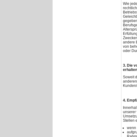
Wie jede
rechtlic
Betrieb
Geleich
gegebene
Berufsge
Altersp
Erfüllun
Zwecken
andere 
von beh
oder Dur
3. Die v
erhalte
Soweit d
anderen
Kunden/
4. Empf
Innerhal
unserer 
Umsetzun
Stellen 
wenn 
aufgru
Rahme