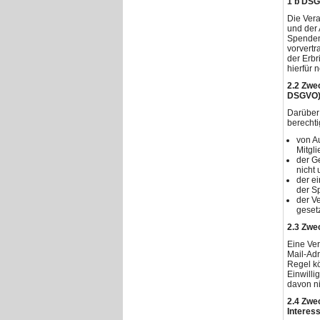
1 b DS
Die Vera
und der 
Spenden
vorvertr
der Erb
hierfür
2.2 Zwe
DSGVO
Darüber 
berechti
von A
Mitgl
der G
nicht
der e
der S
der Ve
geset
2.3 Zwe
Eine Ver
Mail-Adr
Regel kö
Einwilli
davon ni
2.4 Zwec
Interes