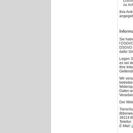
DSGVO
zu ric
Ihre Ant
angegebe
Inform
Sie habe
f DSGVO 
DSGVO (D
dafür Gr
Legen S
es sei d
Ihre Int
Geltend
Wir ver
betreibe
Widerspr
Daten we
Verarbei
Der Wide
Tierschu
Biberwe
38114 B
Telefon:
E-Mail: