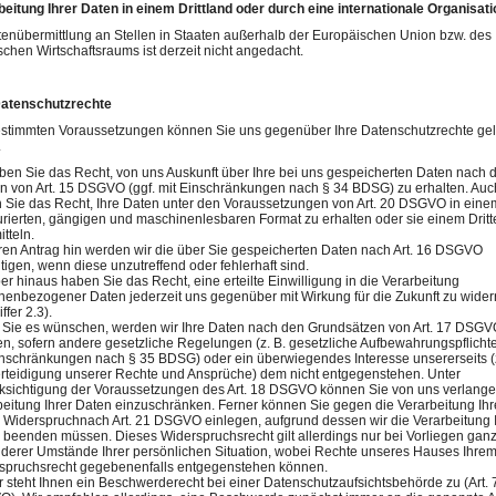
beitung Ihrer Daten in einem Drittland oder durch eine internationale Organisati
enübermittlung an Stellen in Staaten außerhalb der Europäischen Union bzw. des
chen Wirtschaftsraums ist derzeit nicht angedacht.
 Datenschutzrechte
estimmten Voraussetzungen können Sie uns gegenüber Ihre Datenschutzrechte ge
.
ben Sie das Recht, von uns Auskunft über Ihre bei uns gespeicherten Daten nach 
n von Art. 15 DSGVO (ggf. mit Einschränkungen nach § 34 BDSG) zu erhalten. Auc
 Sie das Recht, Ihre Daten unter den Voraussetzungen von Art. 20 DSGVO in eine
turierten, gängigen und maschinenlesbaren Format zu erhalten oder sie einem Dritt
tteln.
hren Antrag hin werden wir die über Sie gespeicherten Daten nach Art. 16 DSGVO
tigen, wenn diese unzutreffend oder fehlerhaft sind.
r hinaus haben Sie das Recht, eine erteilte Einwilligung in die Verarbeitung
nenbezogener Daten jederzeit uns gegenüber mit Wirkung für die Zukunft zu wider
iffer 2.3).
Sie es wünschen, werden wir Ihre Daten nach den Grundsätzen von Art. 17 DSG
en, sofern andere gesetzliche Regelungen (z. B. gesetzliche Aufbewahrungspflicht
inschränkungen nach § 35 BDSG) oder ein überwiegendes Interesse unsererseits (z
erteidigung unserer Rechte und Ansprüche) dem nicht entgegenstehen. Unter
ksichtigung der Voraussetzungen des Art. 18 DSGVO können Sie von uns verlange
beitung Ihrer Daten einzuschränken. Ferner können Sie gegen die Verarbeitung Ihr
 Widerspruchnach Art. 21 DSGVO einlegen, aufgrund dessen wir die Verarbeitung 
 beenden müssen. Dieses Widerspruchsrecht gilt allerdings nur bei Vorliegen gan
derer Umstände Ihrer persönlichen Situation, wobei Rechte unseres Hauses Ihre
spruchsrecht gegebenenfalls entgegenstehen können.
r steht Ihnen ein Beschwerderecht bei einer Datenschutzaufsichtsbehörde zu (Art. 