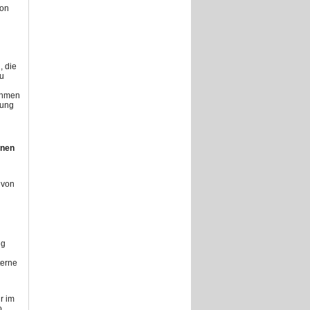
von
, die
zu
ahmen
gung
hnen
 von
ng
terne
r im
o,