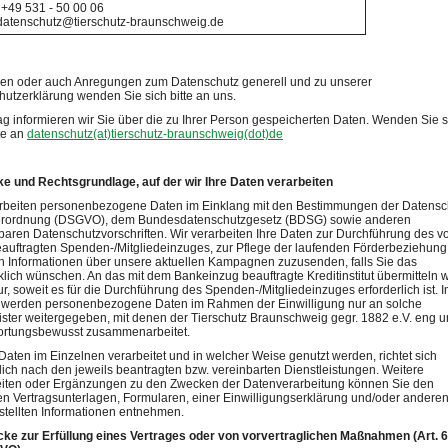
 +49 531 - 50 00 06
 datenschutz@tierschutz-braunschweig.de
gen oder auch Anregungen zum Datenschutz generell und zu unserer
utzerklärung wenden Sie sich bitte an uns.
ag informieren wir Sie über die zu Ihrer Person gespeicherten Daten. Wenden Sie s
te an
datenschutz(at)tierschutz-braunschweig(dot)de
ke und Rechtsgrundlage, auf der wir Ihre Daten verarbeiten
arbeiten personenbezogene Daten im Einklang mit den Bestimmungen der Datensc
rordnung (DSGVO), dem Bundesdatenschutzgesetz (BDSG) sowie anderen
ren Datenschutzvorschriften. Wir verarbeiten Ihre Daten zur Durchführung des v
auftragten Spenden-/Mitgliedeinzuges, zur Pflege der laufenden Förderbeziehun
n Informationen über unsere aktuellen Kampagnen zuzusenden, falls Sie das
lich wünschen. An das mit dem Bankeinzug beauftragte Kreditinstitut übermitteln w
r, soweit es für die Durchführung des Spenden-/Mitgliedeinzuges erforderlich ist. 
 werden personenbezogene Daten im Rahmen der Einwilligung nur an solche
ister weitergegeben, mit denen der Tierschutz Braunschweig gegr. 1882 e.V. eng 
ortungsbewusst zusammenarbeitet.
aten im Einzelnen verarbeitet und in welcher Weise genutzt werden, richtet sich
ch nach den jeweils beantragten bzw. vereinbarten Dienstleistungen. Weitere
eiten oder Ergänzungen zu den Zwecken der Datenverarbeitung können Sie den
en Vertragsunterlagen, Formularen, einer Einwilligungserklärung und/oder andere
stellten Informationen entnehmen.
cke zur Erfüllung eines Vertrages oder von vorvertraglichen Maßnahmen (Art. 6