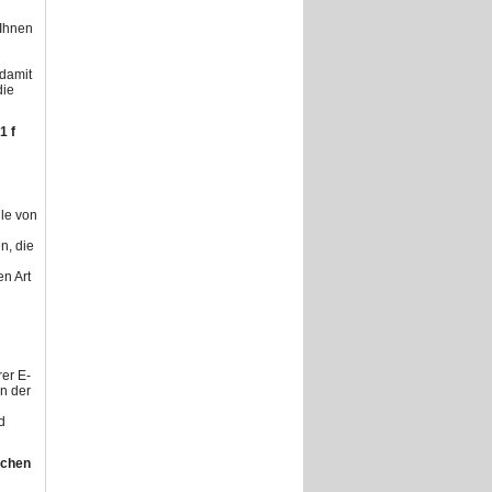
 Ihnen
 damit
die
1 f
le von
n, die
n Art
er E-
In der
d
ichen