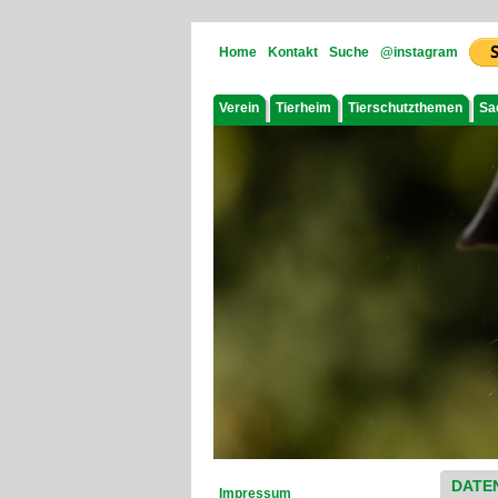
Home
Kontakt
Suche
@instagram
Verein
Tierheim
Tierschutzthemen
Sa
DATE
Impressum