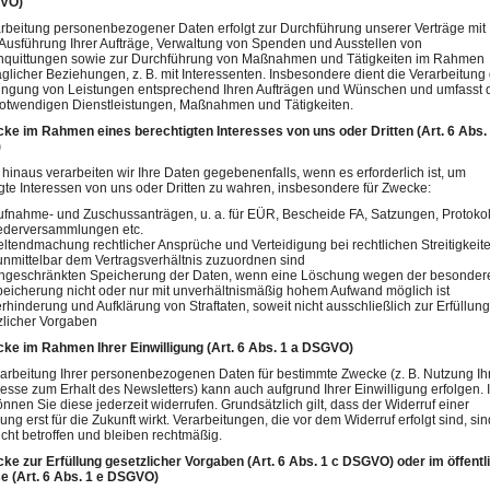
GVO)
rbeitung personenbezogener Daten erfolgt zur Durchführung unserer Verträge mit
Ausführung Ihrer Aufträge, Verwaltung von Spenden und Ausstellen von
quittungen sowie zur Durchführung von Maßnahmen und Tätigkeiten im Rahmen
aglicher Beziehungen, z. B. mit Interessenten. Insbesondere dient die Verarbeitung
ringung von Leistungen entsprechend Ihren Aufträgen und Wünschen und umfasst 
 notwendigen Dienstleistungen, Maßnahmen und Tätigkeiten.
cke im Rahmen eines berechtigten Interesses von uns oder Dritten (Art. 6 Abs. 
)
hinaus verarbeiten wir Ihre Daten gegebenenfalls, wenn es erforderlich ist, um
gte Interessen von uns oder Dritten zu wahren, insbesondere für Zwecke:
ufnahme- und Zuschussanträgen, u. a. für EÜR, Bescheide FA, Satzungen, Protokol
iederversammlungen etc.
eltendmachung rechtlicher Ansprüche und Verteidigung bei rechtlichen Streitigkeite
 unmittelbar dem Vertragsverhältnis zuzuordnen sind
ingeschränkten Speicherung der Daten, wenn eine Löschung wegen der besondere
peicherung nicht oder nur mit unverhältnismäßig hohem Aufwand möglich ist
rhinderung und Aufklärung von Straftaten, soweit nicht ausschließlich zur Erfüllung
zlicher Vorgaben
cke im Rahmen Ihrer Einwilligung (Art. 6 Abs. 1 a DSGVO)
arbeitung Ihrer personenbezogenen Daten für bestimmte Zwecke (z. B. Nutzung Ihr
esse zum Erhalt des Newsletters) kann auch aufgrund Ihrer Einwilligung erfolgen. 
nnen Sie diese jederzeit widerrufen. Grundsätzlich gilt, dass der Widerruf einer
gung erst für die Zukunft wirkt. Verarbeitungen, die vor dem Widerruf erfolgt sind, sin
cht betroffen und bleiben rechtmäßig.
ke zur Erfüllung gesetzlicher Vorgaben (Art. 6 Abs. 1 c DSGVO) oder im öffentl
se (Art. 6 Abs. 1 e DSGVO)