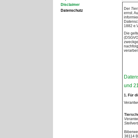
Disclaimer
Der
Tier
Datenschutz
ernst. A
informi
Datensch
1882 e.V
Die gel
(DSGVO)
zweckge
nachfolg
verarbei
Datens
und 2
1. Für 
Verantwo
Tiersch
Verantwo
Stellver
Biberwe
38114 B