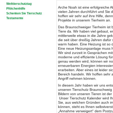
Welttierschutztag
Arche Noah ist eine erfolgreiche A
Pfötchenhilfe
vielen Jahren durchführt und Sie 
Schenken Sie Tierschutz
hoffen wir sehr auf ihre Hilfe, de
Testamente
Projekte in unserem Tierheim an.
Das Braunschweiger Tierheim ist be
Tiere da. Wir haben viel gebaut, e
mittlerweile etwas in die Jahre g
die seit über dreißig Jahren dafür
warm haben. Eine Heizung ist so d
Eine neue Heizungsanlage muss he
Wir sind zurzeit in Gesprächen m
moderne und effiziente Lösung für
genau werden wird, können wir noc
erneuerbaren Energien interessier
erarbeiten. Aber eines ist leider si
Bereich handeln. Wir hoffen sehr a
Angriff nehmen können.
In diesem Jahr haben wir uns ents
unseren Tierschutz Braunschweig 
Bildern von unseren Tieren ist de
Unser Tierschutz Kalender wird I
Sie, aus welchen Gründen auch i
können, steht es Ihnen selbstvers
„Annahme verweigert“ dem Postzu