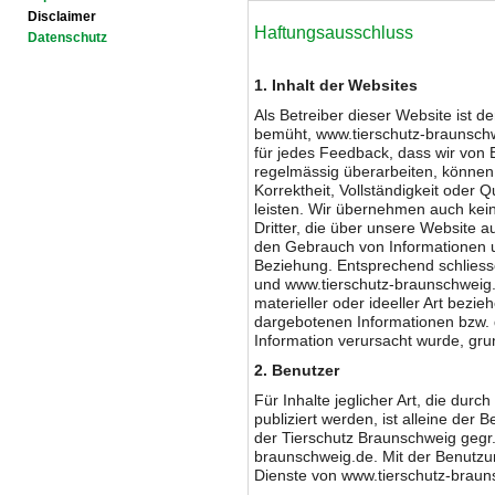
Disclaimer
Haftungsausschluss
Datenschutz
1. Inhalt der Websites
Als Betreiber dieser Website ist d
bemüht, www.tierschutz-braunschw
für jedes Feedback, dass wir von 
regelmässig überarbeiten, können w
Korrektheit, Vollständigkeit oder Q
leisten. Wir übernehmen auch kein
Dritter, die über unsere Website 
den Gebrauch von Informationen u
Beziehung. Entsprechend schliess
und www.tierschutz-braunschweig
materieller oder ideeller Art bezi
dargebotenen Informationen bzw. d
Information verursacht wurde, gru
2. Benutzer
Für Inhalte jeglicher Art, die dur
publiziert werden, ist alleine der 
der Tierschutz Braunschweig gegr.
braunschweig.de. Mit der Benutzung
Dienste von www.tierschutz-braun