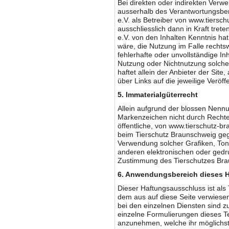
Bei direkten oder indirekten Verwei
ausserhalb des Verantwortungsber
e.V. als Betreiber von www.tiersch
ausschliesslich dann in Kraft tre
e.V. von den Inhalten Kenntnis ha
wäre, die Nutzung im Falle rechtswi
fehlerhafte oder unvollständige I
Nutzung oder Nichtnutzung solche
haftet allein der Anbieter der Site
über Links auf die jeweilige Veröffe
5. Immaterialgüterrecht
Allein aufgrund der blossen Nennun
Markenzeichen nicht durch Rechte 
öffentliche, von www.tierschutz-bra
beim Tierschutz Braunschweig gegr
Verwendung solcher Grafiken, To
anderen elektronischen oder gedru
Zustimmung des Tierschutzes Braun
6. Anwendungsbereich dieses 
Dieser Haftungsausschluss ist als 
dem aus auf diese Seite verwiese
bei den einzelnen Diensten sind z
einzelne Formulierungen dieses Tex
anzunehmen, welche ihr möglichst 