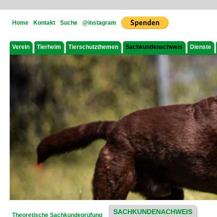
Home
Kontakt
Suche
@instagram
Verein
Tierheim
Tierschutzthemen
Sachkundenachweis
Dienste
SACHKUNDENACHWEIS
Theoretische Sachkundeprüfung