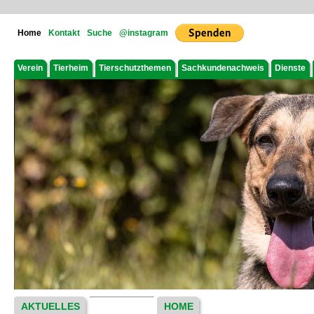
Home
Kontakt
Suche
@instagram
Verein
Tierheim
Tierschutzthemen
Sachkundenachweis
Dienste
AKTUELLES
HOME