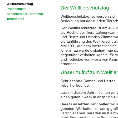
Welttierschutztag
Der Welttierschutztag
Pfötchenhilfe
Schenken Sie Tierschutz
Welttierschutztag, so werden sich
Testamente
Bedeutung hat das für den Tiersc
Der Welttierschutztag ist am 4. O
die Rechte der Tiere aufmerksam g
und Tierfreund Heinrich Zimmerman
die Einführung des Welttierschutzt
Mai 1931 auf dem internationalen
jenem Tag wurde diskutiert, wie si
gegenüber verhalten könnte. So 
und Todestag von Franz von Assisi
ernennen.
Unser Aufruf zum Welttie
Sehr geehrte Damen und Herren,
liebe Tierfreunde,
auch in diesem Jahr möchten wir wi
einen guten Zweck in Anspruch z
Bereits im letzten Jahr hatten wir
gebeten. Wir hatten zu wenig gro
verschiedenen Tierarten im Kleint
dank Ihrer großzügigen Spenden u