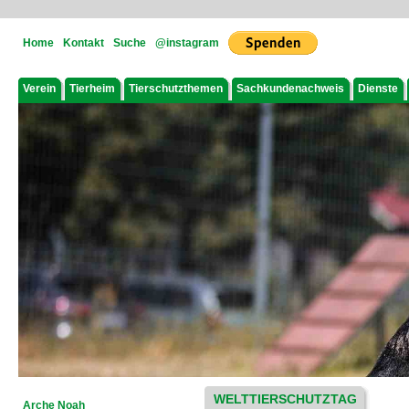
Home
Kontakt
Suche
@instagram
Verein
Tierheim
Tierschutzthemen
Sachkundenachweis
Dienste
WELTTIERSCHUTZTAG
Arche Noah