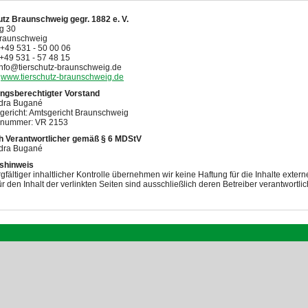
utz Braunschweig gegr. 1882 e. V.
g 30
raunschweig
 +49 531 - 50 00 06
 +49 531 - 57 48 15
info@tierschutz-braunschweig.de
:
www.tierschutz-braunschweig.de
ungsberechtigter Vorstand
dra Bugané
gericht: Amtsgericht Braunschweig
rnummer: VR 2153
ich Verantwortlicher gemäß § 6 MDStV
dra Bugané
shinweis
rgfältiger inhaltlicher Kontrolle übernehmen wir keine Haftung für die Inhalte extern
ür den Inhalt der verlinkten Seiten sind ausschließlich deren Betreiber verantwortlic