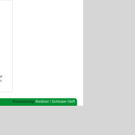
er
h.
Realisierung:
Reißner / Schlicker GbR