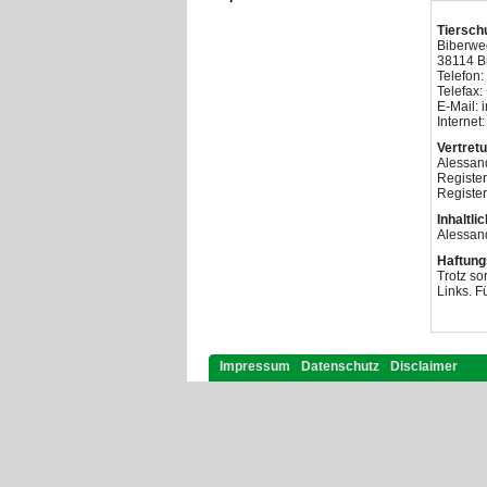
Tiersch
Biberwe
38114 B
Telefon:
Telefax:
E-Mail: 
Internet
Vertret
Alessan
Register
Registe
Inhaltl
Alessan
Haftung
Trotz so
Links. F
Impressum
Datenschutz
Disclaimer