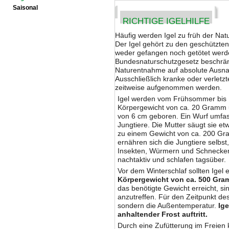
Saisonal
RICHTIGE IGELHILFE
Häufig werden Igel zu früh der Na
Der Igel gehört zu den geschützten 
weder gefangen noch getötet werd
Bundesnaturschutzgesetz beschrän
Naturentnahme auf absolute Ausn
Ausschließlich kranke oder verletzt
zeitweise aufgenommen werden.
Igel werden vom Frühsommer bis 
Körpergewicht von ca. 20 Gramm 
von 6 cm geboren. Ein Wurf umfass
Jungtiere. Die Mutter säugt sie e
zu einem Gewicht von ca. 200 G
ernähren sich die Jungtiere selbs
Insekten, Würmern und Schnecken
nachtaktiv und schlafen tagsüber.
Vor dem Winterschlaf sollten Igel e
Körpergewicht von ca. 500 Gr
das benötigte Gewicht erreicht, si
anzutreffen. Für den Zeitpunkt de
sondern die Außentemperatur.
Ige
anhaltender Frost auftritt.
Durch eine Zufütterung im Freien