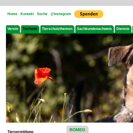
Home
Kontakt
Suche
@instagram
Verein
Tierheim
Tierschutzthemen
Sachkundenachweis
Dienste
ROMEO
Tiervermittlung