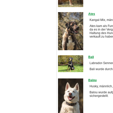
Ates
Kangal-Mix, männ
Ates kam als Fun
da es in der Ver
Haltung des Hun
verkauft zu habe
Bali
Labrador-Sennen
Bali wurde durch 
Balou
Husky, männlich, 
Balou wurde aufg
sichergestellt.