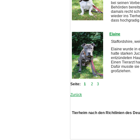
bei seinen Vorbe
Behörden bereits
damals recht schn
wieder ins Tierh
dass hochgradig 
Elaine
Staffordshire, we
Elaine wurde in 
hatte starken Juc
entzündeten Haut
Einen Tierarzt h
Dafür musste sie
großziehen.
Seite:
1
2
3
Zurück
Tierheim nach den Richtlinien des De