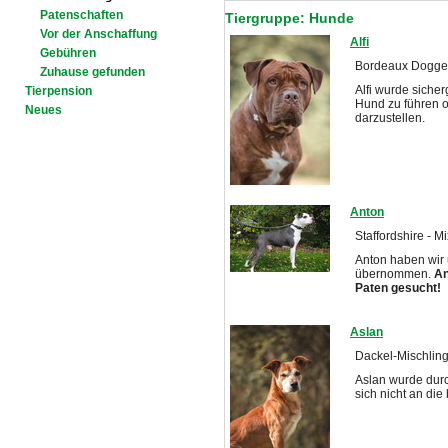
Patenschaften
Tiergruppe: Hunde
Vor der Anschaffung
Alfi
Gebühren
Bordeaux Dogge -
Zuhause gefunden
Alfi wurde sicher
Tierpension
Hund zu führen oh
Neues
darzustellen.
Anton
Staffordshire - M
Anton haben wir 
übernommen.
An
Paten gesucht!
Aslan
Dackel-Mischling
Aslan wurde durc
sich nicht an die