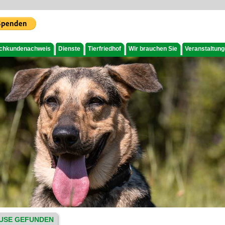
chkundenachweis
Dienste
Tierfriedhof
Wir brauchen Sie
Veranstaltun
USE GEFUNDEN