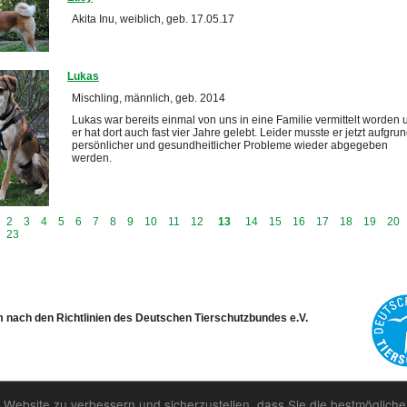
Akita Inu, weiblich, geb. 17.05.17
Lukas
Mischling, männlich, geb. 2014
Lukas war bereits einmal von uns in eine Familie vermittelt worden 
er hat dort auch fast vier Jahre gelebt. Leider musste er jetzt aufgru
persönlicher und gesundheitlicher Probleme wieder abgegeben
werden.
2
3
4
5
6
7
8
9
10
11
12
13
14
15
16
17
18
19
20
23
m nach den Richtlinien des Deutschen Tierschutzbundes e.V.
 Website zu verbessern und sicherzustellen, dass Sie die bestmöglich