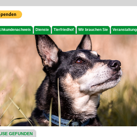
chkundenachweis
Dienste
Tierfriedhof
Wir brauchen Sie
Veranstaltun
USE GEFUNDEN