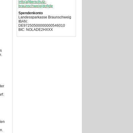
info(at)tierschutz-
braunschweig(dot)de
Spendenkonto
Landessparkasse Braunschweig
IBAN:
DE97250500000000546010
BIC: NOLADE2HXXX
es
e.
der
rf.
den
n.