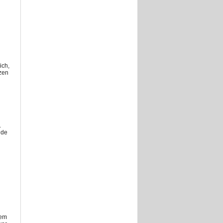
ich,
tzen
.
nde
nem