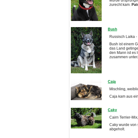
wurde ursprüngli
zurecht kam.
Pat
Bush
Russisch Laika - 
Bush ist einem G
das Land geting
den Mann ist es
zusammen unterz
Caja
Mischling, weibli
Caja kam aus ei
Caky
Cairn Terrier-Mix
Caky wurde von 
abgeholt.