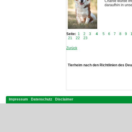
Charlie wurde i
daraufhin in unse
Seite:
1
2
3
4
5
6
7
8
9
21
22
23
Zurück
Tierheim nach den Richtlinien des De
Impressum
Datenschutz
Disclaimer