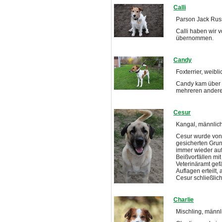
Calli
Parson Jack Russe
Calli haben wir 
übernommen.
Candy
Foxterrier, weibli
Candy kam über e
mehreren andere
Cesur
Kangal, männlic
Cesur wurde von 
gesicherten Grun
immer wieder auf
Beißvorfällen m
Veterinäramt gef
Auflagen erteilt,
Cesur schließlic
Charlie
Mischling, männl