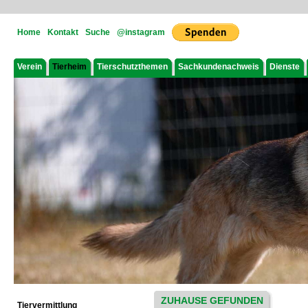
Home
Kontakt
Suche
@instagram
Verein
Tierheim
Tierschutzthemen
Sachkundenachweis
Dienste
ZUHAUSE GEFUNDEN
Tiervermittlung