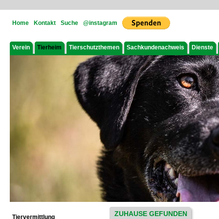
Home
Kontakt
Suche
@instagram
Verein
Tierheim
Tierschutzthemen
Sachkundenachweis
Dienste
ZUHAUSE GEFUNDEN
Tiervermittlung