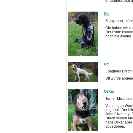
entschloss sich 
Ole
Stabyhoun, männl
Ole haben wir v
Der Rüde kommt 
noch nie alleine.
Olf
Epagneul Breton-M
Olf wurde abgege
Oskar
Terrier-Mischlin
Vor einigen Woc
abgeholt. Der bl
John.F.Kenndy- P
Durch seinen Mik
hatte Oskar aber
abgegeben.