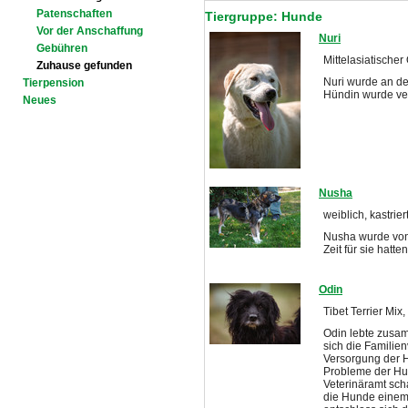
Patenschaften
Tiergruppe: Hunde
Vor der Anschaffung
Nuri
Gebühren
Mittelasiatische
Zuhause gefunden
Nuri wurde an de
Tierpension
Hündin wurde ver
Neues
Nusha
weiblich, kastrie
Nusha wurde von 
Zeit für sie hatten
Odin
Tibet Terrier Mix
Odin lebte zusam
sich die Familien
Versorgung der Hu
Probleme der Hun
Veterinäramt sch
die Hunde einem T