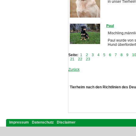
in unser Tierheim
Paul
Mischling,männl
Paul wurde von 
Hund überfordert
Seite:
1
2
3
4
5
6
7
8
9
1
21
22
23
Zurück
Tierheim nach den Richtlinien des De
Impressum
Datenschutz
Disclaimer