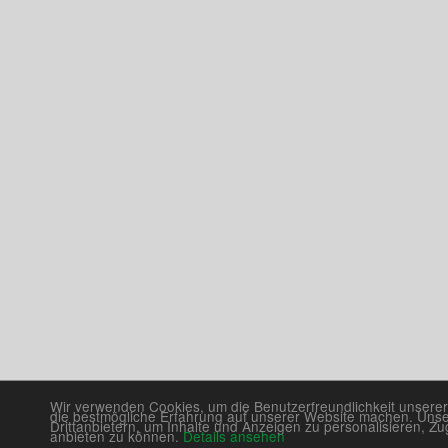
Wir verwenden Cookies, um die Benutzerfreundlichkeit unserer
die bestmögliche Erfahrung auf unserer Website machen. Uns
Drittanbietern, um Inhalte und Anzeigen zu personalisieren, Zu
anbieten zu können.
Details ansehen