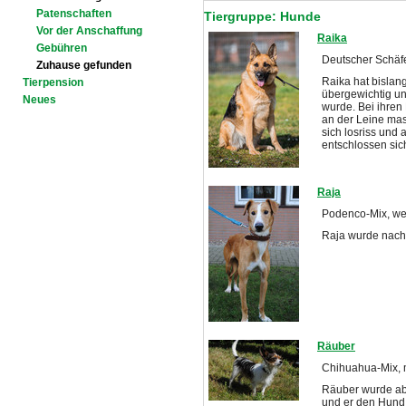
Patenschaften
Tiergruppe: Hunde
Vor der Anschaffung
Raika
Gebühren
Deutscher Schäfe
Zuhause gefunden
Raika hat bislan
Tierpension
übergewichtig un
Neues
wurde. Bei ihren
an der Leine mas
sich losriss und
entschlossen sic
Raja
Podenco-Mix, wei
Raja wurde nach
Räuber
Chihuahua-Mix, 
Räuber wurde ab
und er den Hund 