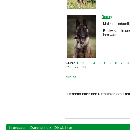
Rocky
Malinois, männli
Rocky kam in unse
ihm waren.
Seite:
1
2
3
4
5
6
7
8
9
1
21
22
23
Zurück
Tierheim nach den Richtlinien des De
Impressum
Datenschutz
Disclaimer