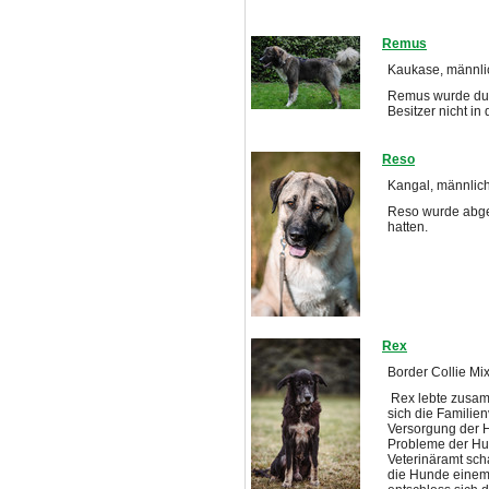
Remus
Kaukase, männlich
Remus wurde durc
Besitzer nicht i
Reso
Kangal, männlich
Reso wurde abgeg
hatten.
Rex
Border Collie Mi
Rex lebte zusamm
sich die Familien
Versorgung der Hu
Probleme der Hun
Veterinäramt sch
die Hunde einem T