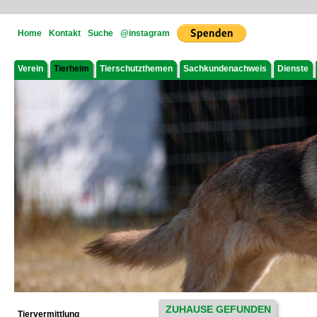
Home
Kontakt
Suche
@instagram
Verein
Tierheim
Tierschutzthemen
Sachkundenachweis
Dienste
ZUHAUSE GEFUNDEN
Tiervermittlung