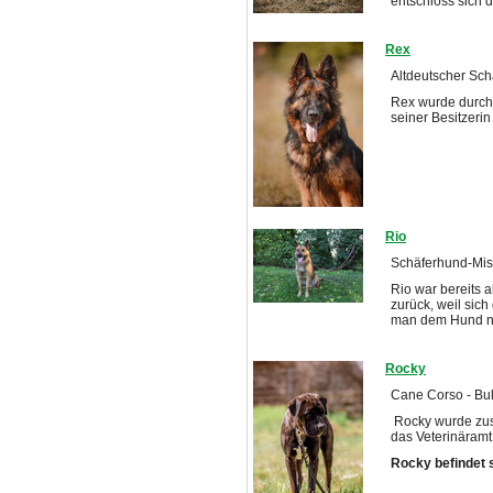
entschloss sich 
Rex
Altdeutscher Sch
Rex wurde durch
seiner Besitzerin 
Rio
Schäferhund-Misc
Rio war bereits 
zurück, weil sic
man dem Hund ni
Rocky
Cane Corso - Bul
Rocky wurde zus
das Veterinäramt 
Rocky befindet s