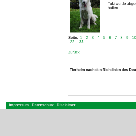
Yuki wurde abgege
hatten.
Seite:
1
2
3
4
5
6
7
8
9
1
22
23
Zurück
Tierheim nach den Richtlinien des De
Impressum
Datenschutz
Disclaimer