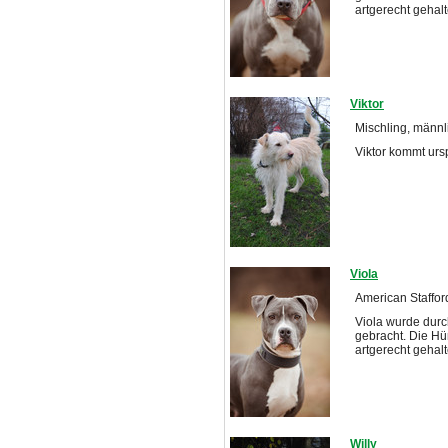
artgerecht gehal
Viktor
Mischling, männli
Viktor kommt ur
Viola
American Stafford
Viola wurde durc
gebracht. Die H
artgerecht gehal
Willy