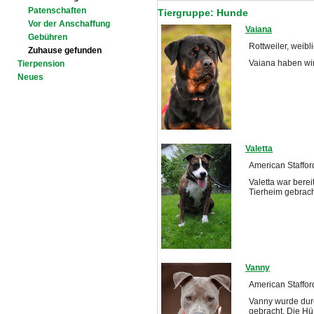
Patenschaften
Tiergruppe: Hunde
Vor der Anschaffung
Vaiana
Gebühren
Rottweiler, weibli
Zuhause gefunden
Vaiana haben wi
Tierpension
Neues
Valetta
American Stafford
Valetta war berei
Tierheim gebrac
Vanny
American Stafford
Vanny wurde durc
gebracht. Die H