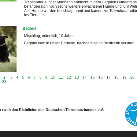
Transporter auf der Autobahn entdeckt. In dem illegalen Hundetrans
befanden sich noch sechs weitere erwachsene Hunde und fünf Wel
Alle Hunde wurden beschlagnahmt und kamen zur Tollwutquarantä
ins Tierheim.
Baghira
Mischling, männlich, 10 Jahre
Baghira kam in unser Tierheim, nachdem seine Besitzerin verstarb.
2
3
4
5
6
7
8
9
10
11
12
13
14
15
16
17
18
19
20
23
m nach den Richtlinien des Deutschen Tierschutzbundes e.V.