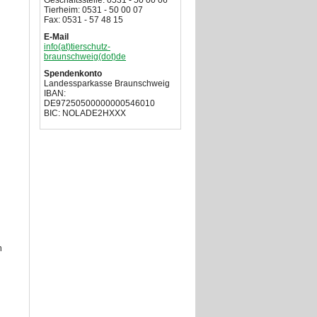
Geschäftsstelle: 0531 - 50 00 06
Tierheim: 0531 - 50 00 07
Fax: 0531 - 57 48 15
E-Mail
info(at)tierschutz-
braunschweig(dot)de
Spendenkonto
Landessparkasse Braunschweig
IBAN:
DE97250500000000546010
BIC: NOLADE2HXXX
n