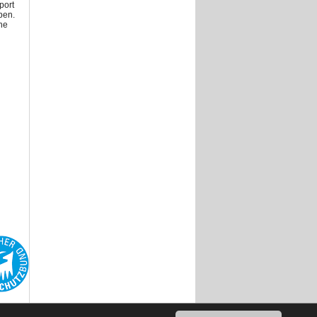
port
pen.
ne