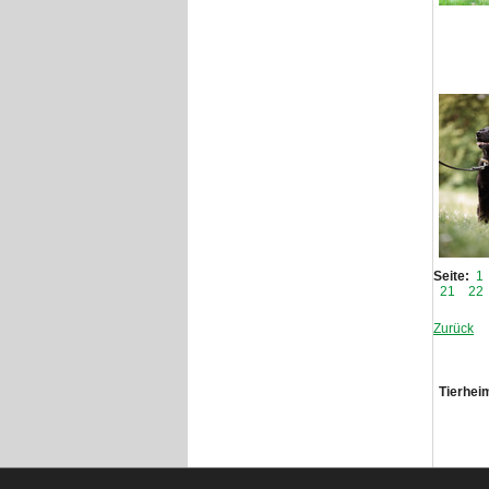
Seite:
1
21
22
Zurück
Tierhei