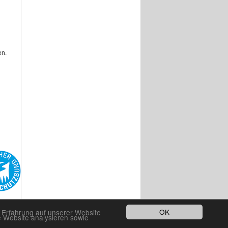
en.
OK
e Erfahrung auf unserer Website
e Website analysieren sowie
Realisierung:
Reißner / Schlicker GbR