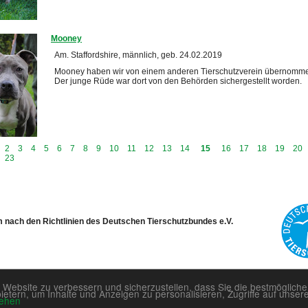
Mooney
Am. Staffordshire, männlich, geb. 24.02.2019
Mooney haben wir von einem anderen Tierschutzverein übernomm
Der junge Rüde war dort von den Behörden sichergestellt worden.
2
3
4
5
6
7
8
9
10
11
12
13
14
15
16
17
18
19
20
23
m nach den Richtlinien des Deutschen Tierschutzbundes e.V.
 Website zu verbessern und sicherzustellen, dass Sie die bestmöglich
tern, um Inhalte und Anzeigen zu personalisieren, Zugriffe auf unser
sehen