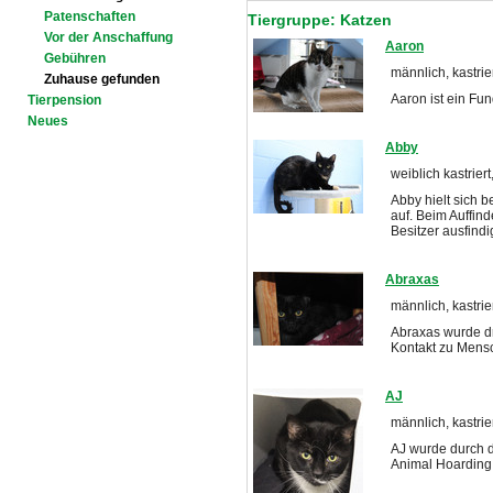
Patenschaften
Tiergruppe: Katzen
Vor der Anschaffung
Aaron
Gebühren
männlich, kastrie
Zuhause gefunden
Aaron ist ein Fund
Tierpension
Neues
Abby
weiblich kastriert
Abby hielt sich b
auf. Beim Auffind
Besitzer ausfind
Abraxas
männlich, kastrie
Abraxas wurde d
Kontakt zu Mens
AJ
männlich, kastrier
AJ wurde durch d
Animal Hoarding 