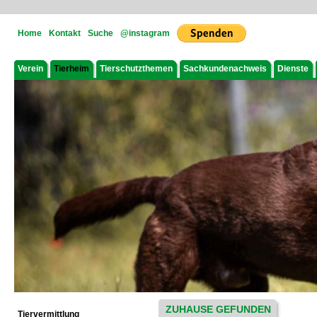
Home
Kontakt
Suche
@instagram
Verein
Tierheim
Tierschutzthemen
Sachkundenachweis
Dienste
ZUHAUSE GEFUNDEN
Tiervermittlung