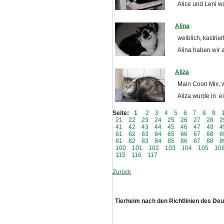
Alice und Leni w
Alina
weiblich, kastrie
Alina haben wir
Aliza
Main Coon Mix, w
Aliza wurde in e
Seite:
1
2
3
4
5
6
7
8
9
21
22
23
24
25
26
27
28
2
41
42
43
44
45
46
47
48
4
61
62
63
64
65
66
67
68
6
81
82
83
84
85
86
87
88
8
100
101
102
103
104
105
10
115
116
117
Zurück
Tierheim nach den Richtlinien des De