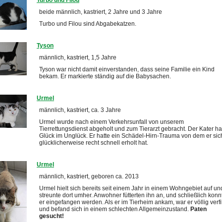
Turbo und Filou
beide männlich, kastriert, 2 Jahre und 3 Jahre
Turbo und Filou sind Abgabekatzen.
Tyson
männlich, kastriert, 1,5 Jahre
Tyson war nicht damit einverstanden, dass seine Familie ein Kind
bekam. Er markierte ständig auf die Babysachen.
Urmel
männlich, kastriert, ca. 3 Jahre
Urmel wurde nach einem Verkehrsunfall von unserem
Tierrettungsdienst abgeholt und zum Tierarzt gebracht. Der Kater ha
Glück im Unglück. Er hatte ein Schädel-Hirn-Trauma von dem er sic
glücklicherweise recht schnell erholt hat.
Urmel
männlich, kastriert, geboren ca. 2013
Urmel hielt sich bereits seit einem Jahr in einem Wohngebiet auf un
streunte dort umher. Anwohner fütterten ihn an, und schließlich konn
er eingefangen werden. Als er im Tierheim ankam, war er völlig verfi
und befand sich in einem schlechten Allgemeinzustand.
Paten
gesucht!