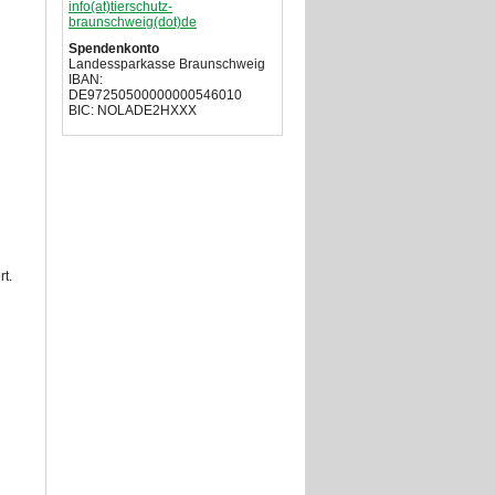
info(at)tierschutz-
braunschweig(dot)de
Spendenkonto
Landessparkasse Braunschweig
IBAN:
DE97250500000000546010
BIC: NOLADE2HXXX
rt.