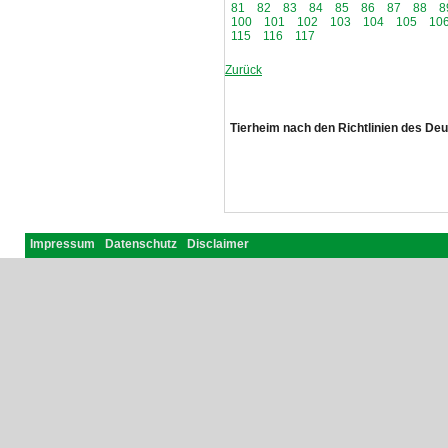
81
82
83
84
85
86
87
88
8
100
101
102
103
104
105
10
115
116
117
Zurück
Tierheim nach den Richtlinien des De
Impressum
Datenschutz
Disclaimer