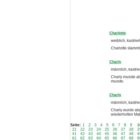
Charlotte
weiblich, kastrier
Charlotte stammt
Charly
männlich, kastrie
Charly musste ab
musste.
Charly
männlich, kastrie
Charly wurde ab
wiederholten Mal
Seite:
1
2
3
4
5
6
7
8
9
1
21
22
23
24
25
26
27
28
2
41
42
43
44
45
46
47
48
4
61
62
63
64
65
66
67
68
6